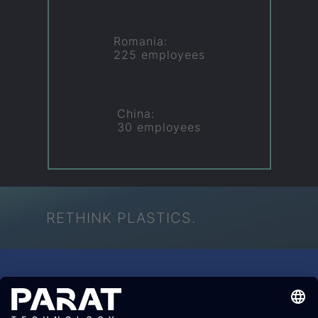
Romania:
225 employees
China:
30 employees
RETHINK PLASTICS.