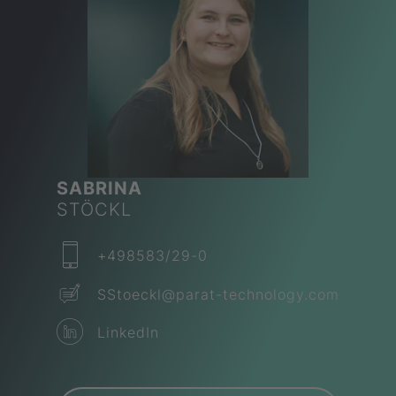
SABRINA
STÖCKL
+498583/29-0
SStoeckl​@parat-technology.com
LinkedIn