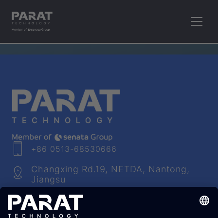
RETHINK PLASTICS.
+86 0513-68530666
Changxing Rd.19, NETDA, Nantong,
Jiangsu
info​@
parat
-technology.com
Youtube
Facebook
LinkedIn
Instagram