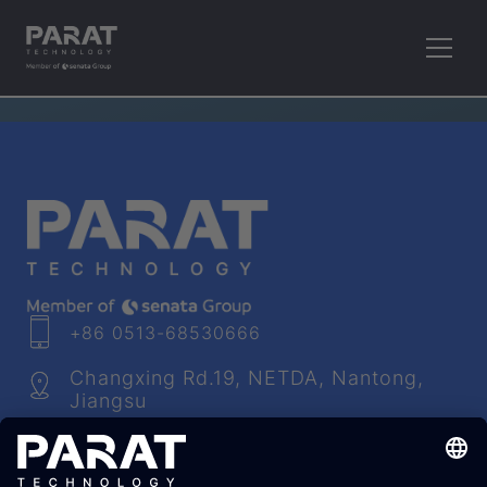
RETHINK PLASTICS.
+86 0513-68530666
Changxing Rd.19, NETDA, Nantong,
Jiangsu
info​@
parat
-technology.com
Youtube
Facebook
LinkedIn
Instagram