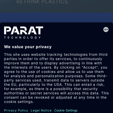
RETHINK PLASTICS.
+49 8583 29-0
Schönenbach Straße 1
94089 Neureichenau
info​@
parat
-technology.com
Youtube
Facebook
LinkedIn
Instagram
IM­PRES­SUM
DA­TEN­SCHUTZ