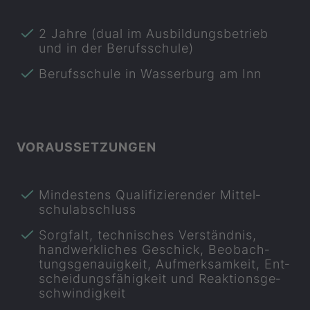
2 Jahre (dual im Aus­bil­dungs­be­trieb
und in der Be­rufs­schu­le)
Be­rufs­schu­le in Was­ser­burg am Inn
VOR­AUS­SET­ZUN­GEN
Min­des­tens Qua­li­fi­zie­ren­der Mit­tel­
schul­ab­schluss
Sorg­falt, tech­ni­sches Ver­ständ­nis,
hand­werk­li­ches Ge­schick, Be­ob­ach­
tungsge­nau­ig­keit, Auf­merk­sam­keit, Ent­
schei­dungs­fä­hig­keit und Re­ak­ti­ons­ge­
schwin­dig­keit