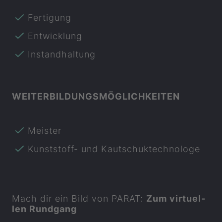
Fer­ti­gung
Ent­wick­lung
In­stand­hal­tung
WEI­TER­BIL­DUNGS­MÖG­LICH­KEI­TEN
Meis­ter
Kunststoff-​ und Kau­tschuk­tech­no­lo­ge
Mach dir ein Bild von
PARAT
:
Zum vir­tu­el­
len Rund­gang