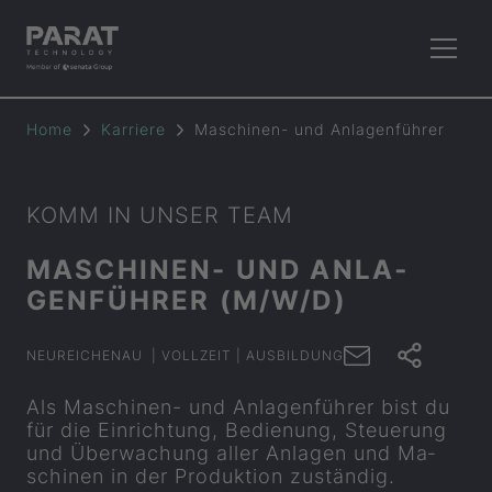
Home
Kar­rie­re
Maschinen-​ und An­la­gen­füh­rer
KOMM IN UNSER TEAM
MASCHINEN-​ UND AN­LA­
GEN­FÜH­RER (M/W/D)
NEUREICHENAU
| VOLLZEIT
| AUSBILDUNG
Als Maschinen-​ und An­la­gen­füh­rer bist du
für die Ein­rich­tung, Be­die­nung, Steue­rung
und Über­wa­chung aller An­la­gen und Ma­
schi­nen in der Pro­duk­ti­on zu­stän­dig.