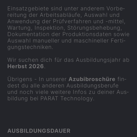
Ein­satz­ge­bie­te sind unter an­de­rem Vor­be­
rei­tung der Ar­beits­ab­läu­fe, Aus­wahl und
An­wen­dung der Prüf­ver­fah­ren und -​mittel,
War­tung, In­spek­ti­on, Stö­rungs­be­he­bung,
Do­ku­men­ta­ti­on der Pro­duk­ti­ons­da­ten sowie
Aus­wahl ma­nu­el­ler und ma­schi­nel­ler Fer­ti­
gungs­tech­ni­ken.
Wir su­chen dich für das Aus­bil­dungs­jahr ab
Herbst 2026
.
Üb­ri­gens - In un­se­rer
Azu­bi­bro­schü­re
fin­
dest du alle an­de­ren Aus­bil­dungs­be­ru­fe
und noch viele wei­te­re Infos zu dei­ner Aus­
bil­dung bei
PARAT
Tech­no­lo­gy.
AUS­BIL­DUNGS­DAU­ER