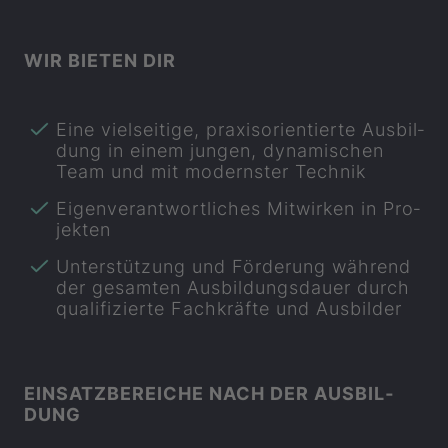
WIR BIE­TEN DIR
Eine viel­sei­ti­ge, pra­xis­ori­en­tier­te Aus­bil­
dung in einem jun­gen, dy­na­mi­schen
Team und mit mo­derns­ter Tech­nik
Ei­gen­ver­ant­wort­li­ches Mit­wir­ken in Pro­
jek­ten
Un­ter­stüt­zung und För­de­rung wäh­rend
der ge­sam­ten Aus­bil­dungs­dau­er durch
qua­li­fi­zier­te Fach­kräf­te und Aus­bil­der
EIN­SATZ­BE­REI­CHE NACH DER AUS­BIL­
DUNG