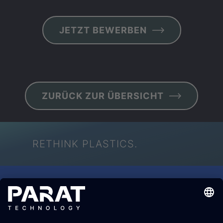
JETZT BE­WER­BEN
ZU­RÜCK ZUR ÜBER­SICHT
RETHINK PLASTICS.