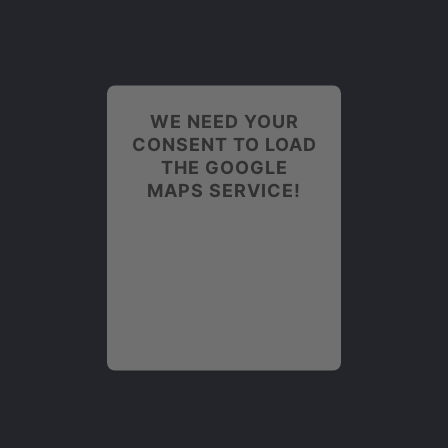
WE NEED YOUR
CONSENT TO LOAD
THE GOOGLE
MAPS SERVICE!
We use Google Maps to
embed content that may
collect data about your
activity. Please review
the details and accept
the service to see this
content.
More Information